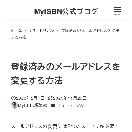
メ
MyISBN公式ブログ
イ
MENU
ン
ホーム
チュートリアル
登録済みのメールアドレスを変更
コ
する方法
ン
テ
ン
登録済みのメールアドレスを
ツ
へ
変更する方法
移
動
2020年2月4日
2025年11月26日
投稿日
更新日
カテゴリー
MyISBN編集部
チュートリアル
著
者
メールアドレスの変更には３つのステップが必要で