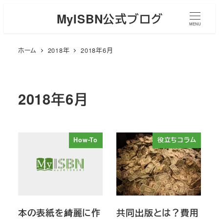
メ
MyISBN公式ブログ
イ
MENU
ン
ホーム
2018年
2018年6月
コ
ン
テ
ン
2018年6月
ツ
へ
移
How-To
役立ちコラム
動
本の表紙を綺麗に作
共同出版とは？費用