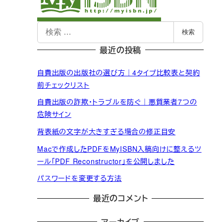
検
検索
索
最近の投稿
自費出版の出版社の選び方｜4タイプ比較表と契約
前チェックリスト
自費出版の詐欺・トラブルを防ぐ｜悪質業者7つの
危険サイン
背表紙の文字が大きすぎる場合の修正目安
Macで作成したPDFをMyISBN入稿向けに整えるツ
ール「PDF Reconstructor」を公開しました
パスワードを変更する方法
最近のコメント
アーカイブ