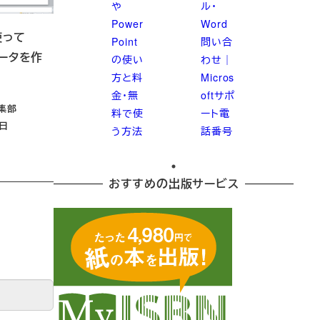
や
ル・
Power
Word
使って
Point
問い合
データを作
の使い
わせ｜
方と料
Micros
金・無
oftサポ
編集部
料で使
ート電
7日
う方法
話番号
おすすめの出版サービス