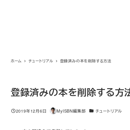
メ
イ
ン
コ
ン
テ
ン
ホーム
チュートリアル
登録済みの本を削除する方法
ツ
へ
移
動
登録済みの本を削除する方
カテゴリー
2019年12月6日
MyISBN編集部
チュートリアル
投稿日
著
者