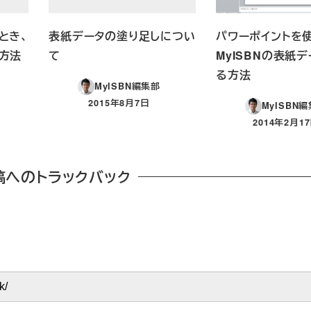
とき、
表紙データの塗り足しについ
パワーポイントを
方法
て
MyISBNの表紙
る方法
MyISBN編集部
2015年8月7日
MyISBN
投稿日
2014年2月1
投稿日
稿へのトラックバック