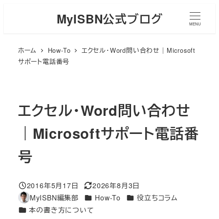
メ
MyISBN公式ブログ
イ
MENU
ン
ホーム
How-To
エクセル・Word問い合わせ｜Microsoft
コ
サポート電話番号
ン
テ
ン
エクセル・Word問い合わせ
ツ
へ
｜Microsoftサポート電話番
移
動
号
2016年5月17日
2026年8月3日
投稿日
更新日
カテゴリー
カテゴリー
MyISBN編集部
How-To
役立ちコラム
著
カテゴリー
本の書き方について
者