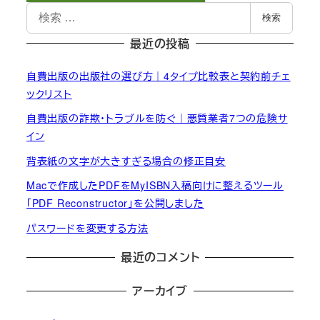
検
検索
索
最近の投稿
自費出版の出版社の選び方｜4タイプ比較表と契約前チェ
ックリスト
自費出版の詐欺・トラブルを防ぐ｜悪質業者7つの危険サ
イン
背表紙の文字が大きすぎる場合の修正目安
Macで作成したPDFをMyISBN入稿向けに整えるツール
「PDF Reconstructor」を公開しました
パスワードを変更する方法
最近のコメント
アーカイブ