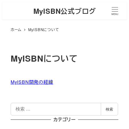
メ
MyISBN公式ブログ
イ
MENU
ン
ホーム
MyISBNについて
コ
ン
テ
ン
MyISBNについて
ツ
へ
移
MyISBN開発の経緯
動
検
検索
索
カテゴリー