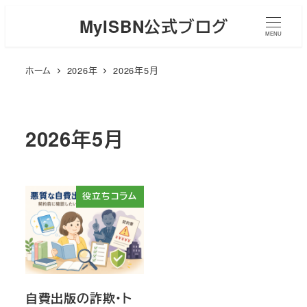
メ
MyISBN公式ブログ
イ
MENU
ン
ホーム
2026年
2026年5月
コ
ン
テ
ン
2026年5月
ツ
へ
移
役立ちコラム
動
自費出版の詐欺・ト