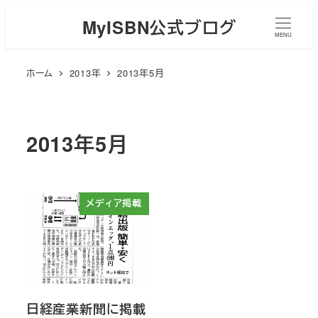
メ
MyISBN公式ブログ
イ
MENU
ン
ホーム
2013年
2013年5月
コ
ン
テ
ン
2013年5月
ツ
へ
移
メディア掲載
動
日経産業新聞に掲載