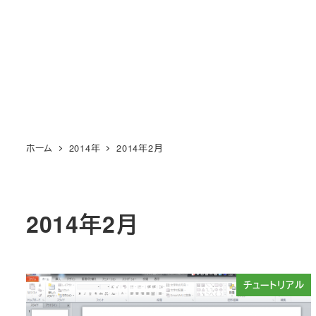
メ
イ
ン
コ
ン
テ
ン
ホーム
2014年
2014年2月
ツ
へ
移
動
2014年2月
チュートリアル