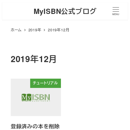
メ
MyISBN公式ブログ
イ
MENU
ン
ホーム
2019年
2019年12月
コ
ン
テ
ン
2019年12月
ツ
へ
移
チュートリアル
動
登録済みの本を削除