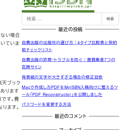
検
検索
索
最近の投稿
がない場合
自費出版の出版社の選び方｜4タイプ比較表と契約
向いていま
前チェックリスト
自費出版の詐欺・トラブルを防ぐ｜悪質業者7つの
危険サイン
背表紙の文字が大きすぎる場合の修正目安
楽天ブック
Macで作成したPDFをMyISBN入稿向けに整えるツ
あります
ール「PDF Reconstructor」を公開しました
肢です。費
パスワードを変更する方法
なります。
最近のコメント
アーカイブ