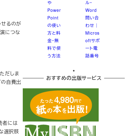
や
ル・
Power
Word
Point
問い合
かせるのが
の使い
わせ｜
出演につな
方と料
Micros
金・無
oftサポ
料で使
ート電
う方法
話番号
ただしま
おすすめの出版サービス
プの自費出
読者には
力な選択肢