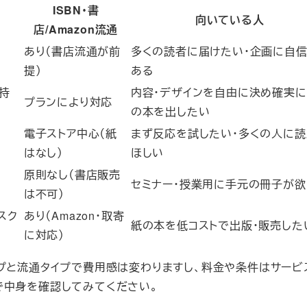
ISBN・書
方
向いている人
店/Amazon流通
あり（書店流通が前
多くの読者に届けたい・企画に自
提）
ある
持
内容・デザインを自由に決め確実
プランにより対応
の本を出したい
電子ストア中心（紙
まず反応を試したい・多くの人に読
はなし）
ほしい
原則なし（書店販売
セミナー・授業用に手元の冊子が欲
は不可）
スク
あり（Amazon・取寄
紙の本を低コストで出版・販売した
に対応）
イプと流通タイプで費用感は変わりますし、料金や条件はサービ
で中身を確認してみてください。