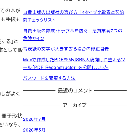
しての本が
自費出版の出版社の選び方｜4タイプ比較表と契約
用も手段も
前チェックリスト
自費出版の詐欺・トラブルを防ぐ｜悪質業者7つの
危険サイン
する」と
背表紙の文字が大きすぎる場合の修正目安
本として販
Macで作成したPDFをMyISBN入稿向けに整えるツ
ール「PDF Reconstructor」を公開しました
パスワードを変更する方法
最近のコメント
通しがよく
アーカイブ
。冊子形状
2026年7月
たいなら、
2026年5月