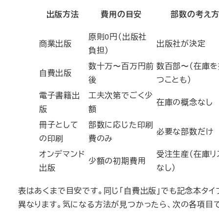
出版方法
費用の目安
部数の考え
原則0円（出版社
商業出版
出版社が決定
負担）
数十万〜百万円前
数百部〜（在庫を
自費出版
後
つことも）
電子書籍出
工夫次第でごく少
在庫の概念なし
版
額
冊子として
部数に応じた印刷
必要な部数だけ
の印刷
費のみ
オンデマンド
受注生産（在庫リ
少額の初期費用
出版
なし）
表はあくまで目安です。同じ「自費出版」でも記念本タ
異なります。気になる方法が見つかったら、次の各項目