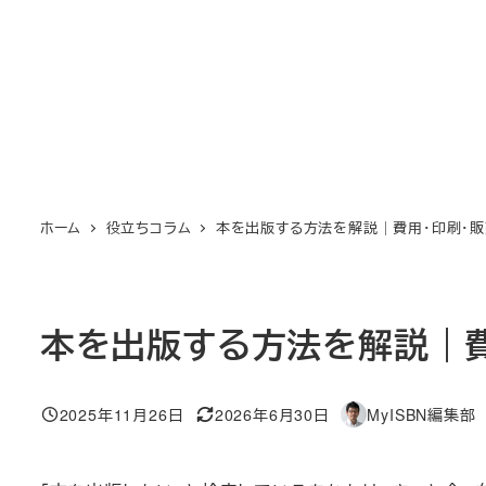
メ
イ
ン
コ
ン
テ
ン
ホーム
役立ちコラム
本を出版する方法を解説｜費用・印刷・
ツ
へ
移
動
本を出版する方法を解説｜費
2025年11月26日
2026年6月30日
MyISBN編集部
投稿日
更新日
著
者