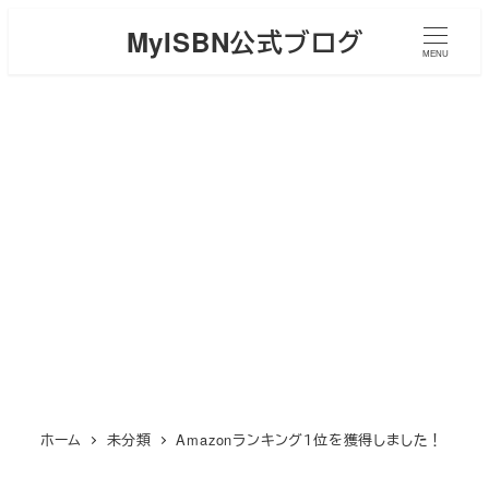
メ
MyISBN公式ブログ
イ
MENU
ン
コ
ン
テ
ン
ツ
へ
移
動
ホーム
未分類
Amazonランキング１位を獲得しました！