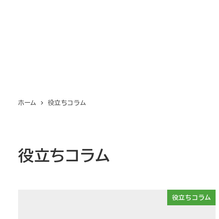
メ
イ
ン
コ
ン
テ
ン
ホーム
役立ちコラム
ツ
へ
移
動
役立ちコラム
役立ちコラム