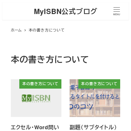
メ
MyISBN公式ブログ
イ
MENU
ン
ホーム
本の書き方について
コ
ン
テ
ン
本の書き方について
ツ
へ
移
本の書き方について
本の書き方について
動
エクセル・Word問い
副題（サブタイトル）