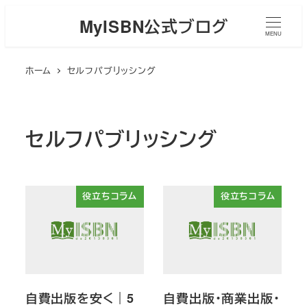
メ
MyISBN公式ブログ
イ
MENU
ン
ホーム
セルフパブリッシング
コ
ン
テ
ン
セルフパブリッシング
ツ
へ
移
役立ちコラム
役立ちコラム
動
自費出版を安く｜5
自費出版・商業出版・