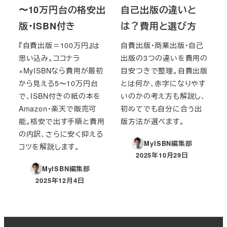
〜10万円台の格安出
自己出版の違いと
版・ISBN付き
は？費用と選び方
『自費出版＝100万円』は
自費出版・商業出版・自己
思い込み。ココナラ
出版の3つの違いを費用の
×MyISBNなら費用が最初
目安つきで整理。自費出版
から見える5〜10万円台
とは何か、赤字になりやす
で、ISBN付きの紙の本を
いのかの考え方も解説し、
Amazon・楽天で販売可
初めてでも自分に合う出
能。格安で出す手順と費用
版方法が選べます。
の内訳、さらに安く抑える
MyISBN編集部
コツを解説します。
2025年10月29日
投稿日
MyISBN編集部
2025年12月4日
投稿日